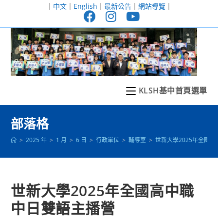
跳
｜
中文
｜
English
｜
最新公告
｜
網站導覽
｜
轉
至
主
要
內
容
KLSH基中首頁選單
部落格
>
2025 年
>
1 月
>
6 日
>
行政單位
>
輔導室
>
世新大學2025年全國
世新大學2025年全國高中職
中日雙語主播營