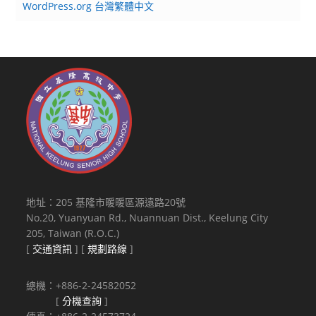
WordPress.org 台灣繁體中文
地址：205 基隆市暖暖區源遠路20號
No.20, Yuanyuan Rd., Nuannuan Dist., Keelung City
205, Taiwan (R.O.C.)
[
交通資訊
] [
規劃路線
]
總機：+886-2-24582052
[
分機查詢
]