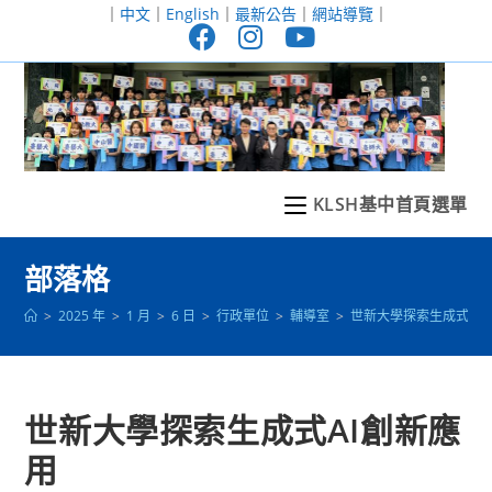
跳
｜
中文
｜
English
｜
最新公告
｜
網站導覽
｜
轉
至
主
要
內
容
KLSH基中首頁選單
部落格
>
2025 年
>
1 月
>
6 日
>
行政單位
>
輔導室
>
世新大學探索生成式AI
世新大學探索生成式AI創新應
用