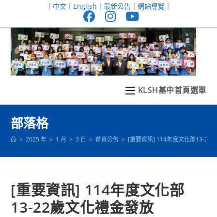
跳
｜
中文
｜
English
｜
最新公告
｜
網站導覽
｜
轉
至
主
要
內
容
KLSH基中首頁選單
部落格
>
2025 年
>
1 月
>
3 日
>
首頁公告
>
[重要資訊] 114年度文化部13-2
[重要資訊] 114年度文化部
13-22歲文化禮金發放