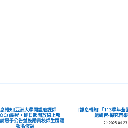
訊息轉知]亞洲大學開設磨課師
[訊息轉知]「113學年
OOCs)課程，即日起開放線上報
能研習-探究音
敬請惠予公告並鼓勵貴校師生踴躍
2025-04-23
報名修課