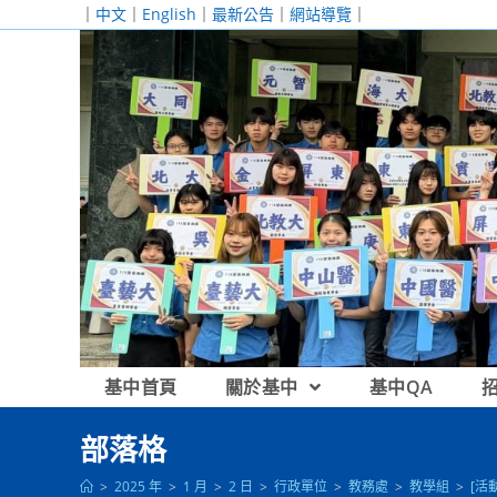
跳
｜
中文
｜
English
｜
最新公告
｜
網站導覽
｜
轉
至
主
要
內
容
基中首頁
關於基中
基中QA
部落格
>
2025 年
>
1 月
>
2 日
>
行政單位
>
教務處
>
教學組
>
[活