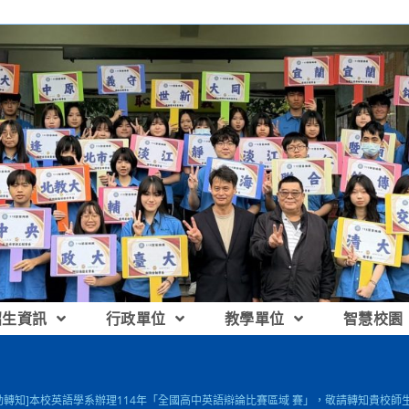
招生資訊
行政單位
教學單位
智慧校園
動轉知]本校英語學系辦理114年「全國高中英語辯論比賽區域 賽」，敬請轉知貴校