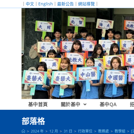
跳
｜
中文
｜
English
｜
最新公告
｜
網站導覽
｜
轉
至
主
要
內
容
基中首頁
關於基中
基中QA
部落格
>
2024 年
>
12 月
>
31 日
>
行政單位
>
教務處
>
教學組
>