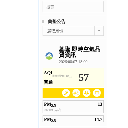
Search
for:
彙整公告
彙
選取月份
整
公
告