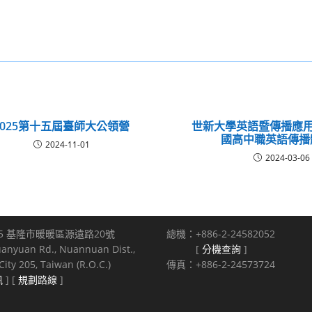
2025第十五屆臺師大公領營
世新大學英語暨傳播應用
國高中職英語傳播
2024-11-01
2024-03-06
5 基隆市暖暖區源遠路20號
總機：+886-2-24582052
uanyuan Rd., Nuannuan Dist.,
[
分機查詢
]
ity 205, Taiwan (R.O.C.)
傳真：+886-2-24573724
訊
] [
規劃路線
]