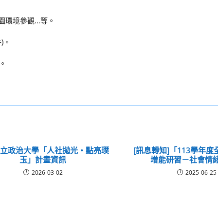
園環境參觀…等。
)。
9。
國立政治大學「人社拋光・點亮璞
[訊息轉知]「113學年
玉」計畫資訊
增能研習－社會情
2026-03-02
2025-06-25