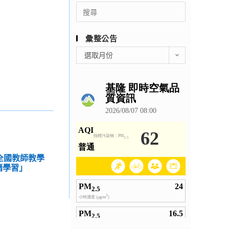
Search
for:
彙整公告
彙
選取月份
整
公
告
度全國教師教學
緒學習」