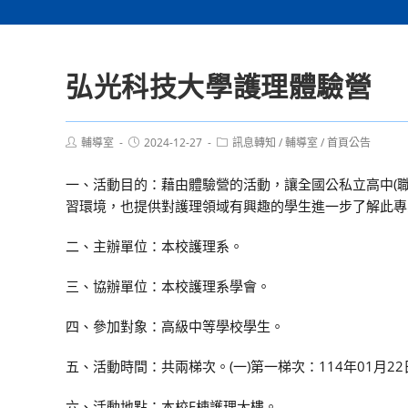
弘光科技大學護理體驗營
Post
Post
Post
輔導室
2024-12-27
訊息轉知
/
輔導室
/
首頁公告
author:
published:
category:
一、活動目的：藉由體驗營的活動，讓全國公私立高中(
習環境，也提供對護理領域有興趣的學生進一步了解此專
二、主辦單位：本校護理系。
三、協辦單位：本校護理系學會。
四、參加對象：高級中等學校學生。
五、活動時間：共兩梯次。(一)第一梯次：114年01月22日(三)08
六、活動地點：本校E棟護理大樓。