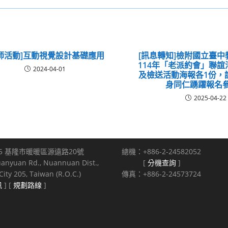
教師活動]互動視覺設計基礎應用
[訊息轉知]檢附國立臺
114年「老派約會」聯
2024-04-01
及檢送活動海報各1份，
身同仁踴躍報名
2025-04-22
5 基隆市暖暖區源遠路20號
總機：+886-2-24582052
uanyuan Rd., Nuannuan Dist.,
[
分機查詢
]
ity 205, Taiwan (R.O.C.)
傳真：+886-2-24573724
訊
] [
規劃路線
]