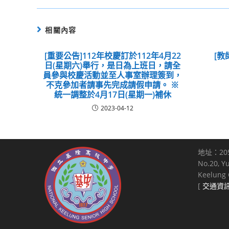
相關內容
[重要公告]112年校慶訂於112年4月22
[
日(星期六)舉行，是日為上班日，請全
員參與校慶活動並至人事室辦理簽到，
不克參加者請事先完成請假申請。 ※
統一調整於4月17日(星期一)補休
2023-04-12
地址：20
No.20, Y
Keelung C
[
交通資