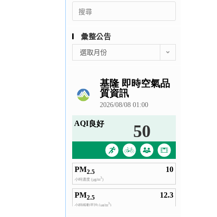
Search
for:
彙整公告
彙
選取月份
整
公
告