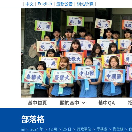
跳
｜
中文
｜
English
｜
最新公告
｜
網站導覽
｜
轉
至
主
要
內
容
基中首頁
關於基中
基中QA
部落格
>
2024 年
>
12 月
>
26 日
>
行政單位
>
學務處
>
衛生組
>