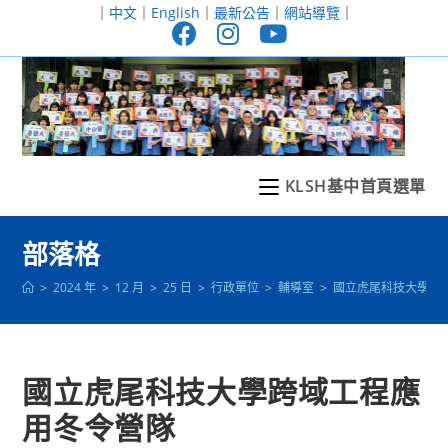
跳
｜
中文
｜
English
｜
最新公告
｜
網站導覽
｜
轉
至
主
要
內
容
KLSH基中首頁選單
部落格
>
2024 年
>
12 月
>
25 日
>
行政單位
>
輔導室
>
國立虎尾科技大學跨
國立虎尾科技大學跨域工程應
用冬令營隊