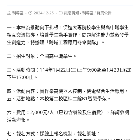
Post
Post
Post
輔導室
2024-12-25
訊息轉知
/
輔導室
/
首頁公告
author:
published:
category:
一、本校為推動向下扎根，促進大專院校學生與高中職學生
相互交流指導，培養學生動手實作、問題解決能力並激發學
生創造力，特辦理「跨域工程應用冬令營隊」。
二、招生對象：全國高中職學生。
三、活動時間：114年1月22日(三)上午9:00起至1月23日(四)
下午17:00止。
四、活動內容：實作樂高機器人控制、機電整合生活應用。
五、活動地點：本校第二校區綜二館B1智慧學苑。
六、費用：2,000元/人（已包含餐飲及住宿費），詳請參閱
活動海報。
七、報名方式：採線上報名機制，報名網址：