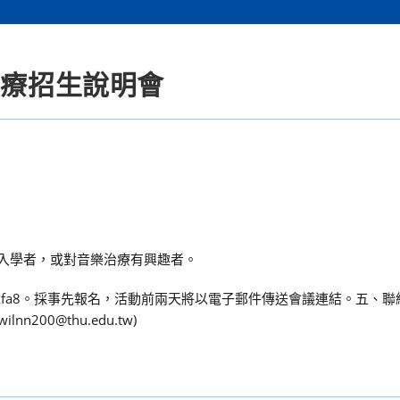
治療招生說明會
發入學者，或對音樂治療有興趣者。
vAzWiiKWkfa8。採事先報名，活動前兩天將以電子郵件傳送會議連結。五
n200@thu.edu.tw)