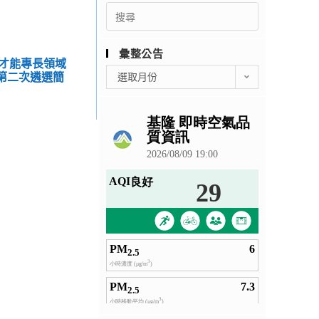
Search
for:
彙整公告
才能專長領域
彙
員第二次遴選簡
選取月份
整
公
告