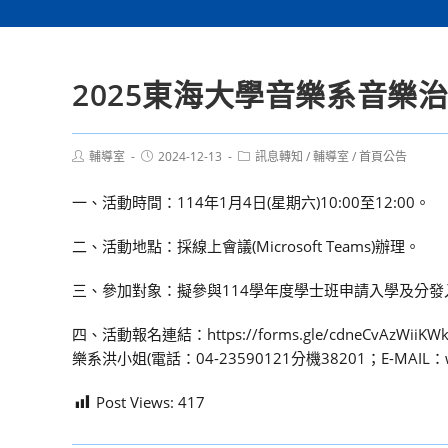
2025東海大學音樂系音樂
Post
Post
Post
輔導室
2024-12-13
訊息轉知
/
輔導室
/
首頁公告
author:
published:
category:
一、活動時間：114年1月4日(星期六)10:00至12:00。
二、活動地點：採線上會議(Microsoft Teams)辦理。
三、參加對象：擬參與114學年度學士班申請入學及分
四、活動報名連結：https://forms.gle/cdneC
樂系洪小姐(電話：04-23590121分機38201；E-MAIL：wiln
Post Views:
417