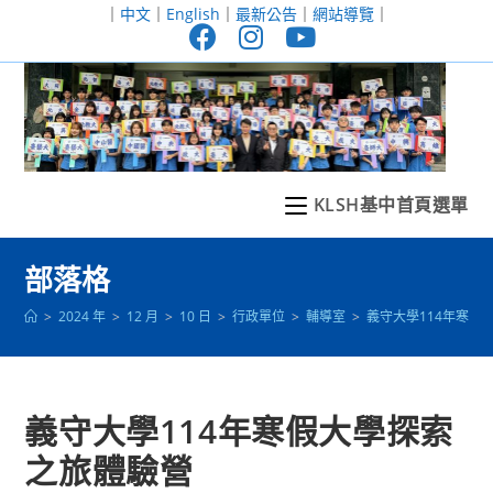
跳
｜
中文
｜
English
｜
最新公告
｜
網站導覽
｜
轉
至
主
要
內
容
KLSH基中首頁選單
部落格
>
2024 年
>
12 月
>
10 日
>
行政單位
>
輔導室
>
義守大學114年寒假
義守大學114年寒假大學探索
之旅體驗營