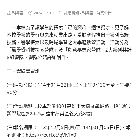
Post
Post
Post
輔導室
2024-12-10
訊息轉知
/
輔導室
/
首頁公告
author:
published:
category:
一、本校為了讓學生能探索自己的興趣、適性揚才，更了解
本校學系的學習與未來就業出路，爰於寒假推出一系列高端
技術、醫學探索以及跨域學習之大學體驗營活動。活動分為
「醫學暨科技探索營隊」及「創意夢想家營隊」2大系列共計
8組營隊，營隊介紹詳如附件。
二、體驗營資訊
(一)活動時間：114年01月22日(三)、上午9時30分至下午4時
30分
(二)活動地點：校本部(84001高雄市大樹區學城路一段1號)；
醫學院區(82445高雄市燕巢區義大路8號)
(三)報名期限：113年12月5日(四)至114年01月05日(日)、報
名網址：https://reurl.cc/qVK1V0