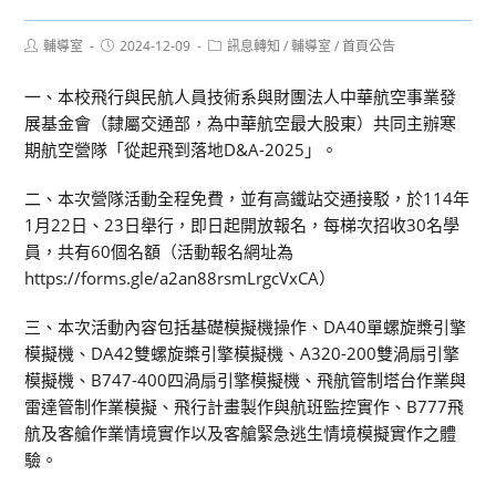
Post
Post
Post
輔導室
2024-12-09
訊息轉知
/
輔導室
/
首頁公告
author:
published:
category:
一、本校飛行與民航人員技術系與財團法人中華航空事業發
展基金會（隸屬交通部，為中華航空最大股東）共同主辦寒
期航空營隊「從起飛到落地D&A-2025」。
二、本次營隊活動全程免費，並有高鐵站交通接駁，於114年
1月22日、23日舉行，即日起開放報名，每梯次招收30名學
員，共有60個名額（活動報名網址為
https://forms.gle/a2an88rsmLrgcVxCA）
三、本次活動內容包括基礎模擬機操作、DA40單螺旋槳引擎
模擬機、DA42雙螺旋槳引擎模擬機、A320-200雙渦扇引擎
模擬機、B747-400四渦扇引擎模擬機、飛航管制塔台作業與
雷達管制作業模擬、飛行計畫製作與航班監控實作、B777飛
航及客艙作業情境實作以及客艙緊急逃生情境模擬實作之體
驗。