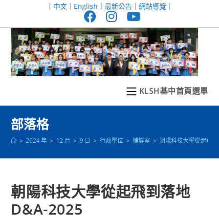
跳
｜
中文
｜
English
｜
最新公告
｜
網站導覽
｜
轉
至
主
要
內
容
KLSH基中首頁選單
部落格
>
2024 年
>
12 月
>
9 日
>
行政單位
>
輔導室
>
朝陽科技大學從起飛到落地
朝陽科技大學從起飛到落地
D&A-2025