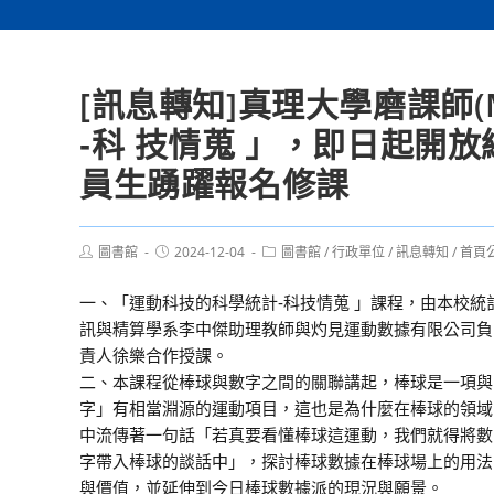
[訊息轉知]真理大學磨課師
‐科 技情蒐 」，即日起開
員生踴躍報名修課
Post
Post
Post
圖書館
2024-12-04
圖書館
/
行政單位
/
訊息轉知
/
首頁
author:
published:
category:
一、「運動科技的科學統計‐科技情蒐 」課程，由本校統
訊與精算學系李中傑助理教師與灼見運動數據有限公司負
責人徐樂合作授課。
二、本課程從棒球與數字之間的關聯講起，棒球是一項與
字」有相當淵源的運動項目，這也是為什麼在棒球的領域
中流傳著一句話「若真要看懂棒球這運動，我們就得將數
字帶入棒球的談話中」，探討棒球數據在棒球場上的用法
與價值，並延伸到今日棒球數據派的現況與願景。