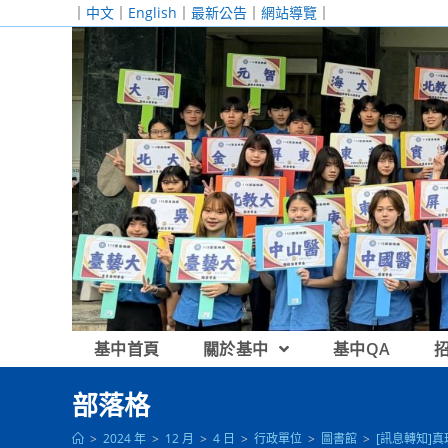
跳
｜
中文
｜
English
｜
最新公告
｜
網站導覽
｜
轉
至
主
要
內
容
基中首頁
關於基中
基中QA
部落格
>
2024 年
>
12 月
>
4 日
>
行政單位
>
圖書館
>
[訊息轉知]