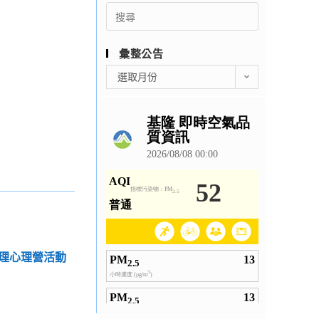
Search
for:
彙整公告
彙
選取月份
整
公
告
理心理營活動