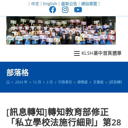
跳
｜
中文
｜
English
｜
最新公告
｜
網站導覽
｜
轉
至
主
要
內
容
KLSH基中首頁選單
部落格
>
2024 年
>
12 月
>
2 日
>
行政單位
>
總務處
>
文書組
>
[訊息轉知]
[訊息轉知]轉知教育部修正
「私立學校法施行細則」第28