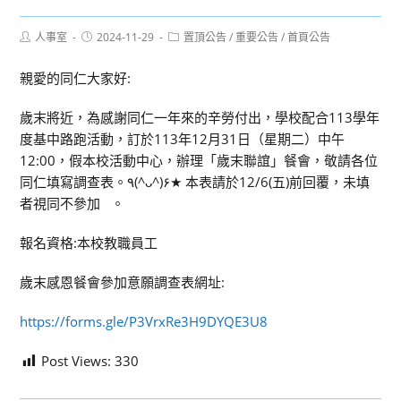
Post
Post
Post
人事室
2024-11-29
置頂公告
/
重要公告
/
首頁公告
author:
published:
category:
親愛的同仁大家好:
歲末將近，為感謝同仁一年來的辛勞付出，學校配合113學年
度基中路跑活動，訂於113年12月31日（星期二）中午
12:00，假本校活動中心，辦理「歲末聯誼」餐會，敬請各位
同仁填寫調查表。٩(^ᴗ^)۶★ 本表請於12/6(五)前回覆，未填
者視同不參加 。
報名資格:本校教職員工
歲末感恩餐會參加意願調查表網址:
https://forms.gle/P3VrxRe3H9DYQE3U8
Post Views:
330