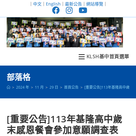
跳
｜
中文
｜
English
｜
最新公告
｜
網站導覽
｜
轉
至
主
要
內
容
KLSH基中首頁選單
部落格
>
2024 年
>
11 月
>
29 日
>
首頁公告
>
[重要公告]113年基隆高中歲
[重要公告]113年基隆高中歲
末感恩餐會參加意願調查表