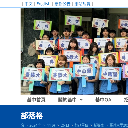
跳
｜
中文
｜
English
｜
最新公告
｜
網站導覽
｜
轉
至
主
要
內
容
基中首頁
關於基中
基中QA
部落格
>
2024 年
>
11 月
>
26 日
>
行政單位
>
輔導室
>
臺灣大學2