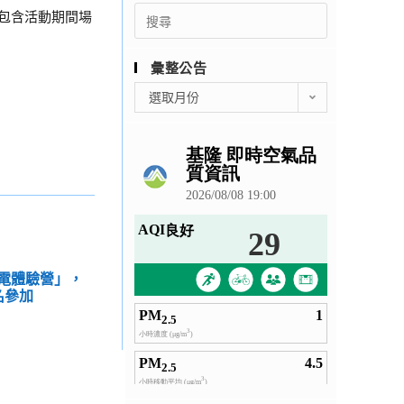
Search
費用包含活動期間場
for:
彙整公告
彙
選取月份
整
公
告
光電體驗營」，
名參加