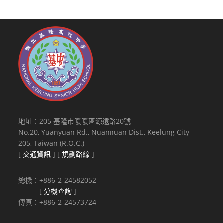
地址：205 基隆市暖暖區源遠路20號
No.20, Yuanyuan Rd., Nuannuan Dist., Keelung City
205, Taiwan (R.O.C.)
[
交通資訊
] [
規劃路線
]
總機：+886-2-24582052
[
分機查詢
]
傳真：+886-2-24573724