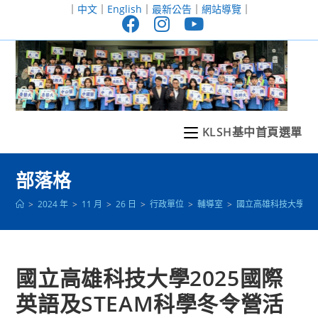
跳
｜
中文
｜
English
｜
最新公告
｜
網站導覽
｜
轉
至
主
要
內
容
KLSH基中首頁選單
部落格
>
2024 年
>
11 月
>
26 日
>
行政單位
>
輔導室
>
國立高雄科技大學20
國立高雄科技大學2025國際
英語及STEAM科學冬令營活