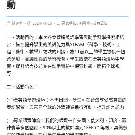
動
Post
Post
Post
輔導室
2024-11-26
訊息轉知
/
輔導室
/
首頁公告
author:
published:
category:
一、活動目的：本次冬令營將英語學習與動手科學探索相結
合，旨在提升學生的英語能力與STEAM（科學、技術、工
程、藝術、數學）領域的知識，為11歲以上的學生提供一個
跨領域、實踐性強的學習機會。學生將能在全英語環境中學
習，提升語言技能並在動手實驗中探索科學，開拓全球視
野。
二、活動特色：
(一)全英語學習環境：不需出國，學生可在台灣享受高質量的
英語學習，與來自全球的外籍師資進行互動，提升語言能力
(二)專業師資陣容：我們的師資來自美國、義大利、印度、菲
律賓等多個國家，90%以上的教師達到CEFR C1等級，具備豐
富的教學經驗，提供學生最佳的學習支持。