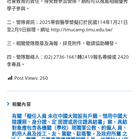
社會教育的責任，得免費參加營隊，期盼可以推薦相關優秀
學子參與。
二、營隊資訊：2025寒假醫學營擬訂於民國114年1月21日
至2月9日辦理。網址 http://tmucamp.tmu.edu.tw/
三、相關營隊簡章及海報，詳見附件，敬請協助轉發。
四、營隊聯絡人：(02) 2736-1661轉2419報名專線或 2420
李專員。
Post Views:
260
相關內容
有關「擬任人員 未在中國大陸設有戶籍、領用中國大
陸護照、身分證、定 居證或居住證具結書」案，具結
對象應包含各機關（學校）現職軍公教、約僱人 員、
約用人員及技工、友、駕駛、駐衛警，及政府所屬 之