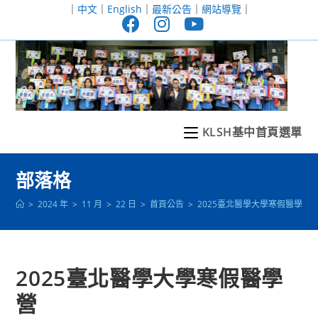
跳
｜
中文
｜
English
｜
最新公告
｜
網站導覽
｜
轉
至
主
要
內
容
KLSH基中首頁選單
部落格
>
2024 年
>
11 月
>
22 日
>
首頁公告
>
2025臺北醫學大學寒假醫學營
2025臺北醫學大學寒假醫學
營