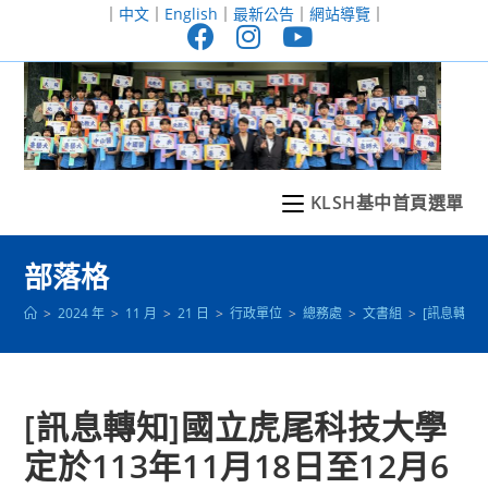
跳
｜
中文
｜
English
｜
最新公告
｜
網站導覽
｜
轉
至
主
要
內
容
KLSH基中首頁選單
部落格
>
2024 年
>
11 月
>
21 日
>
行政單位
>
總務處
>
文書組
>
[訊息轉知
[訊息轉知]國立虎尾科技大學
定於113年11月18日至12月6