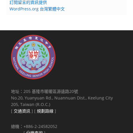
訂閱留言的資訊提供
WordPress.org 台灣繁體中文
地址：205 基隆市暖暖區源遠路20號
No.20, Yuanyuan Rd., Nuannuan Dist., Keelung City
205, Taiwan (R.O.C.)
[
交通資訊
] [
規劃路線
]
總機：+886-2-24582052
[
分機查詢
]