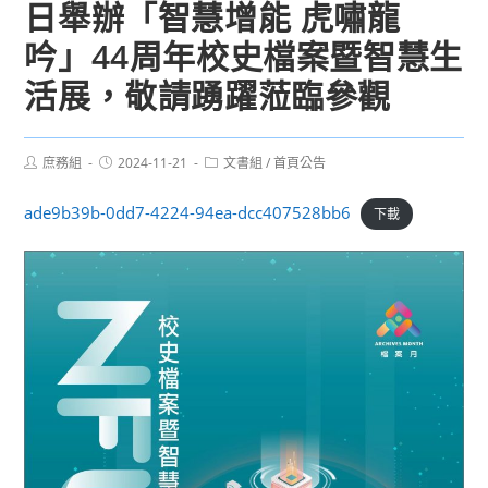
日舉辦「智慧增能 虎嘯龍
吟」44周年校史檔案暨智慧生
活展，敬請踴躍蒞臨參觀
Post
Post
Post
庶務組
2024-11-21
文書組
/
首頁公告
author:
published:
category:
ade9b39b-0dd7-4224-94ea-dcc407528bb6
下載