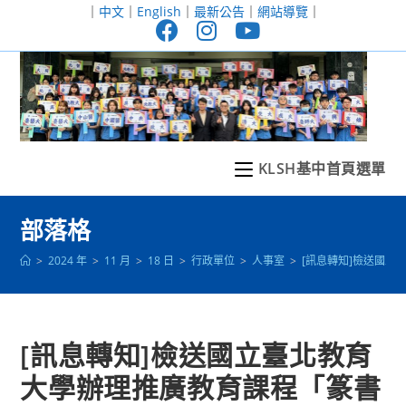
跳
｜
中文
｜
English
｜
最新公告
｜
網站導覽
｜
轉
至
主
要
內
容
KLSH基中首頁選單
部落格
>
2024 年
>
11 月
>
18 日
>
行政單位
>
人事室
>
[訊息轉知]檢送國
[訊息轉知]檢送國立臺北教育
大學辦理推廣教育課程「篆書