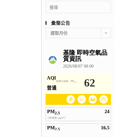
Search
for:
彙整公告
彙
選取月份
整
公
告