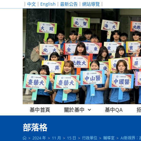
跳
｜
中文
｜
English
｜
最新公告
｜
網站導覽
｜
轉
至
主
要
內
容
基中首頁
關於基中
基中QA
部落格
>
2024 年
>
11 月
>
15 日
>
行政單位
>
輔導室
>
AI新視界