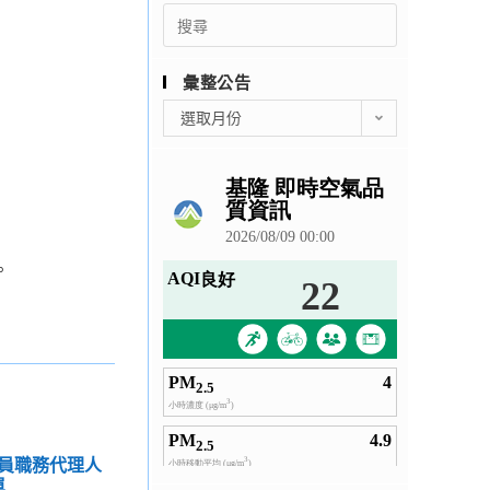
Search
for:
彙整公告
彙
選取月份
整
公
告
。
員職務代理人
單