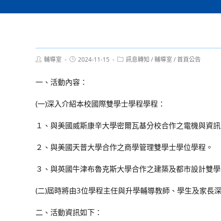
Post
Post
Post
輔導室
2024-11-15
訊息轉知
/
輔導室
/
首頁公告
author:
published:
category:
一、活動內容：
(一)深入介紹本校國際雙學士學程學程：
１、與美國威斯康辛大學密爾瓦基分校合作之電機與資訊
２、與美國天普大學合作之商學管理雙學士學位學程。
３、與英國牛津布魯克斯大學合作之建築及都市設計雙學
(二)屆時將由3位學程主任與升學輔導教師、學生及家長
二、活動資訊如下：