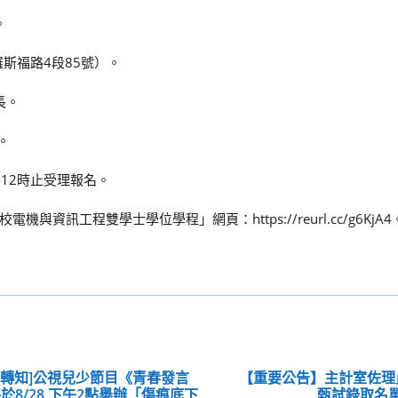
。
羅斯福路4段85號）。
長。
7。
午12時止受理報名。
訊工程雙學士學位學程」網頁：https://reurl.cc/g6KjA4
息轉知]公視兒少節目《青春發言
【重要公告】主計室佐理
於8/28 下午2點舉辦「傷痕底下
甄試錄取名