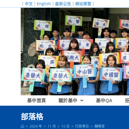
跳
｜
中文
｜
English
｜
最新公告
｜
網站導覽
｜
轉
至
主
要
內
容
基中首頁
關於基中
基中QA
部落格
>
2024 年
>
11 月
>
15 日
>
行政單位
>
輔導室