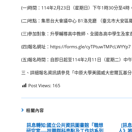
(一)時間：114年2月23日（星期日）下午1時30分至4時
(二)地點：集思台大會議中心 B1洛克廳 （臺北市大安區
(三)參加對象：升學輔導高中教師、全國各高中學生及家
(四)報名網址：https://forms.gle/cyTPtuwTMPcLWYYp
(五)報名時間：自即日起至114年2月11日（星期二）中
三、詳細報名資訊請參見「中原大學美國威大密爾瓦基分校電機與資
Post Views:
165
相關內容
訊息轉知:國立公共資訊圖書館「職想
[訊
研究室──技職群科亮點及工作坊系列
人》將