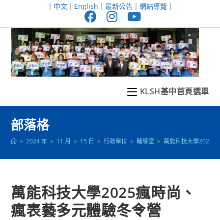
跳
｜
中文
｜
English
｜
最新公告
｜
網站導覽
｜
轉
至
主
要
內
容
KLSH基中首頁選單
部落格
>
2024 年
>
11 月
>
15 日
>
行政單位
>
輔導室
>
萬能科技大學2025
萬能科技大學2025瘋時尚、
瘋表藝多元體驗冬令營