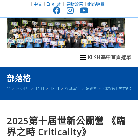
跳
｜
中文
｜
English
｜
最新公告
｜
網站導覽
｜
轉
至
主
要
內
容
KLSH基中首頁選單
部落格
>
2024 年
>
11 月
>
13 日
>
行政單位
>
輔導室
>
2025第十屆世新公關營 
2025第十屆世新公關營 《臨
界之時 Criticality》