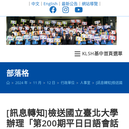
跳
｜
中文
｜
English
｜
最新公告
｜
網站導覽
｜
轉
至
主
要
內
容
KLSH基中首頁選單
部落格
>
2024 年
>
11 月
>
12 日
>
行政單位
>
人事室
>
[訊息轉知]檢送國立
[訊息轉知]檢送國立臺北大學
辦理「第200期平日日語會話