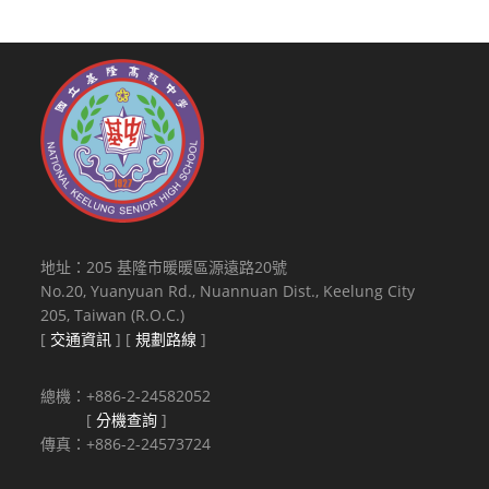
地址：205 基隆市暖暖區源遠路20號
No.20, Yuanyuan Rd., Nuannuan Dist., Keelung City
205, Taiwan (R.O.C.)
[
交通資訊
] [
規劃路線
]
總機：+886-2-24582052
[
分機查詢
]
傳真：+886-2-24573724