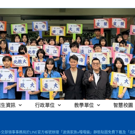
招生資訊
行政單位
教學單位
智慧校園
]外交部領事事務局於LINE官方帳號辦理「波鴿家族x嘎嘎貓」靜態貼圖免費下載及「