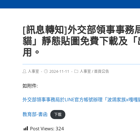
[訊息轉知]外交部領事事務
貓」靜態貼圖免費下載及「
用。
Post
Post
Post
人事室
2024-11-11
人事室
/
首頁公告
author:
published:
category:
如附件:
外交部領事事務局於LINE官方帳號辦理「波鴿家族x嘎
教育部-書函
下載
Post Views:
324