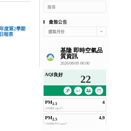
Search
for:
彙整公告
學年度第2學期
彙
選取月份
日程表
整
公
告