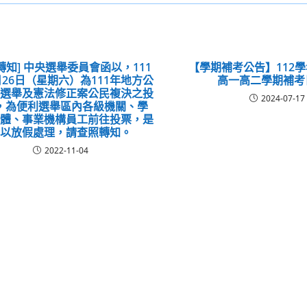
轉知] 中央選舉委員會函以，111
【學期補考公告】112
月26日（星期六）為111年地方公
高一高二學期補考
員選舉及憲法修正案公民複決之投
2024-07-17
，為便利選舉區內各級機關、學
團體、事業機構員工前往投票，是
日以放假處理，請查照轉知。
2022-11-04