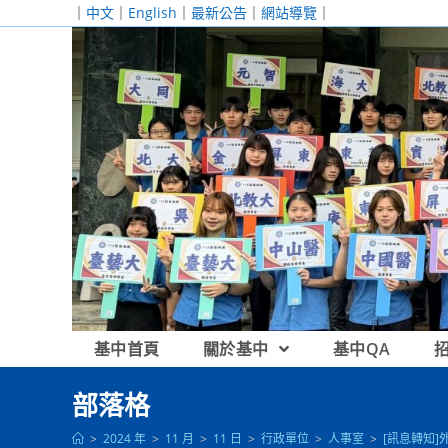
跳
｜
中文
｜
English
｜
最新公告
｜
網站導覽
｜
轉
至
主
要
內
容
基中首頁
關於基中
基中QA
部落格
>
2024 年
>
11 月
>
11 日
>
行政單位
>
人事室
>
[訊息轉知