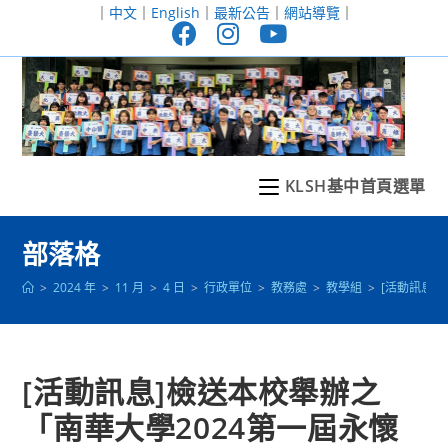
跳
｜
中文
｜
English
｜
最新公告
｜
網站導覽
｜
轉
至
主
要
內
容
KLSH基中首頁選單
部落格
>
2024 年
>
11 月
>
4 日
>
行政單位
>
教務處
>
教學組
>
[活動訊息
[活動訊息]檢送本校舉辦之
「南華大學2024第一屆永懷