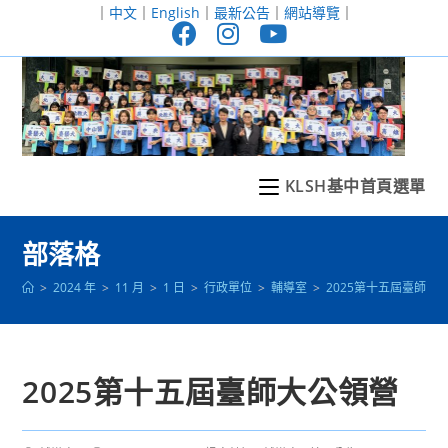
跳
｜
中文
｜
English
｜
最新公告
｜
網站導覽
｜
轉
至
主
要
內
容
KLSH基中首頁選單
部落格
>
2024 年
>
11 月
>
1 日
>
行政單位
>
輔導室
>
2025第十五屆臺師大
2025第十五屆臺師大公領營