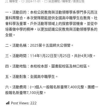
Post
Post
Post
輔導室
2024-11-01
訊息轉知
/
輔導室
/
首頁公告
author:
published:
category:
一、活動目的：本校公民教育與活動領導學系學門多元而注
重科際整合，本次營隊期能提供全國高中職學生在教育、社
會科學及童軍、戶外活動等領域上的探索學習機會，並從中
培養做中學的精神，以更加認識公民教育與活動領導學系的
全貌。
二、活動名稱：2025第十五屆師大公領營。
三、活動時間：114年1月22日至1月25日，共計4天3夜。
四、活動地點：本校校本部、圖書館校區及林口校區。
五、活動對象：全國高中職學生。
六、活動費用：(一)個人一般報名新臺幣7,400元整、團體一
般報名新臺幣7,100元整。
Post Views:
222