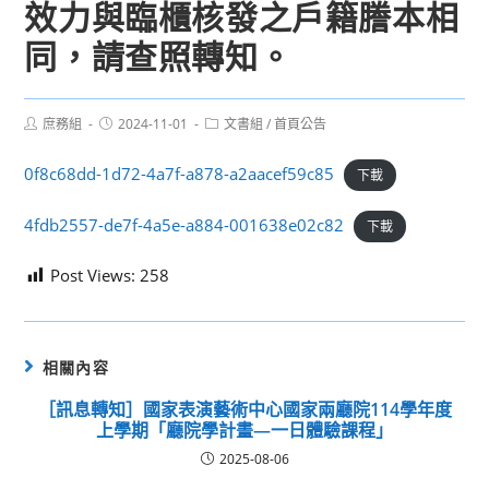
效力與臨櫃核發之戶籍謄本相
同，請查照轉知。
Post
Post
Post
庶務組
2024-11-01
文書組
/
首頁公告
author:
published:
category:
0f8c68dd-1d72-4a7f-a878-a2aacef59c85
下載
4fdb2557-de7f-4a5e-a884-001638e02c82
下載
Post Views:
258
相關內容
［訊息轉知］國家表演藝術中心國家兩廳院114學年度
上學期「廳院學計畫—一日體驗課程」
2025-08-06