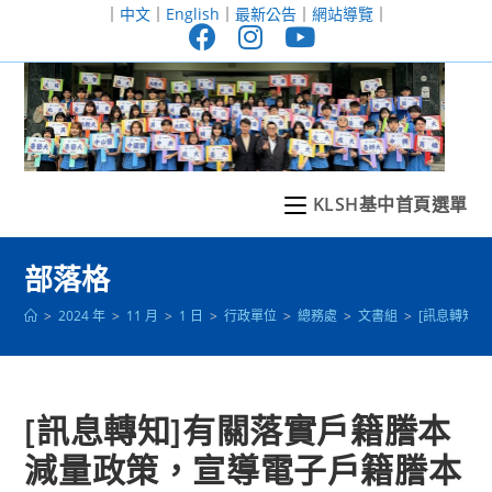
跳
｜
中文
｜
English
｜
最新公告
｜
網站導覽
｜
轉
至
主
要
內
容
KLSH基中首頁選單
部落格
>
2024 年
>
11 月
>
1 日
>
行政單位
>
總務處
>
文書組
>
[訊息轉知
[訊息轉知]有關落實戶籍謄本
減量政策，宣導電子戶籍謄本