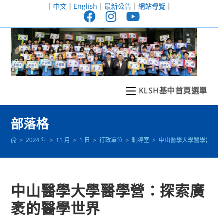
跳
｜
中文
｜
English
｜
最新公告
｜
網站導覽
｜
轉
至
主
要
內
容
KLSH基中首頁選單
部落格
>
2024 年
>
11 月
>
1 日
>
行政單位
>
輔導室
>
中山醫學大學醫學營：
中山醫學大學醫學營：探索廣
袤的醫學世界