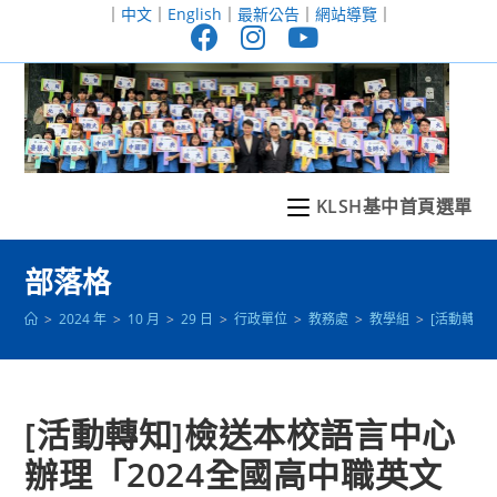
跳
｜
中文
｜
English
｜
最新公告
｜
網站導覽
｜
轉
至
主
要
內
容
KLSH基中首頁選單
部落格
>
2024 年
>
10 月
>
29 日
>
行政單位
>
教務處
>
教學組
>
[活動轉知
[活動轉知]檢送本校語言中心
辦理「2024全國高中職英文