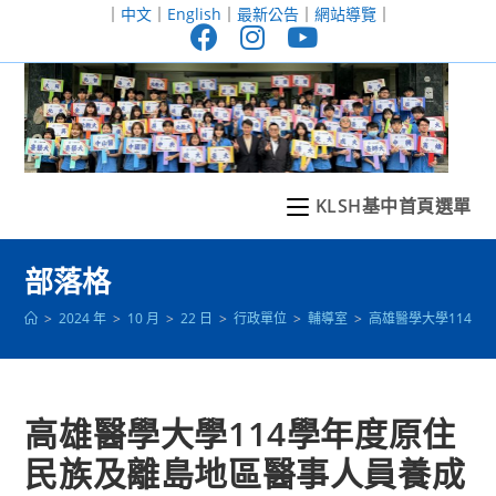
跳
｜
中文
｜
English
｜
最新公告
｜
網站導覽
｜
轉
至
主
要
內
容
KLSH基中首頁選單
部落格
>
2024 年
>
10 月
>
22 日
>
行政單位
>
輔導室
>
高雄醫學大學114
高雄醫學大學114學年度原住
民族及離島地區醫事人員養成