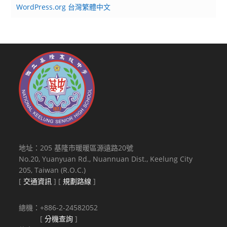
WordPress.org 台灣繁體中文
地址：205 基隆市暖暖區源遠路20號
No.20, Yuanyuan Rd., Nuannuan Dist., Keelung City
205, Taiwan (R.O.C.)
[
交通資訊
] [
規劃路線
]
總機：+886-2-24582052
[
分機查詢
]