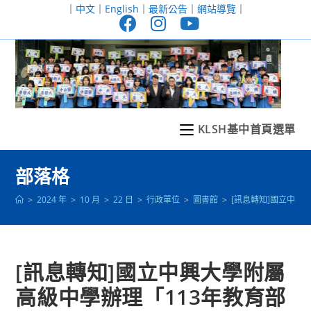
跳
｜
中文
｜
English
｜
最新公告
｜
網站導覽
｜
轉
至
主
要
內
容
KLSH基中首頁選單
部落格
>
2024 年
>
10 月
>
22 日
>
行政單位
>
圖書館
>
[訊息轉知]國立中興
[訊息轉知]國立中興大學附屬
高級中學辦理「113年教育部