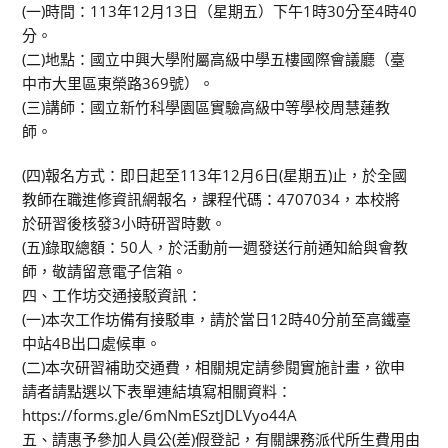
(一)時間：113年12月13日（星期五）下午1時30分至4時40
分。
(二)地點：國立中興大學附屬高級中學五樓國際會議廳（臺
中市大里區東榮路369號）。
(三)講師：國立新竹科學園區實驗高級中等學校周慧蓮教
師。
(四)報名方式：即日起至113年12月6日(星期五)止，於全國
教師在職進修資訊網報名，課程代碼：4707034，本校將
於研習後核發3小時研習時數。
(五)錄取總額：50人，於活動前一週發送行前通知給與會教
師，敬請留意電子信箱。
四、工作坊交通接駁資訊：
(一)本次工作坊備有接駁車，請於當日12時40分前至高鐵臺
中站4B出口處候車。
(二)本次研習補助交通費，相關規定請參閱實施計畫，欲申
請者請點選以下表單連結填寫相關資料：
https://forms.gle/6mNmESztJDLVyo44A
五、請惠予參加人員公(差)假登記，有關課務派代所生費用由