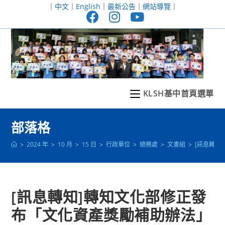
跳
｜
中文
｜
English
｜
最新公告
｜
網站導覽
｜
轉
至
主
要
內
容
KLSH基中首頁選單
部落格
>
2024 年
>
10 月
>
15 日
>
行政單位
>
總務處
>
文書組
>
[訊息轉知
[訊息轉知]轉知文化部修正發
布「文化資產獎勵補助辦法」