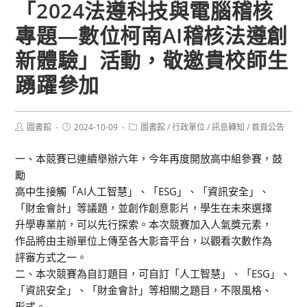
「2024法遵科技與電腦稽核
專題—數位柯南AI稽核法遵創
新體驗」活動，敬邀貴校師生
踴躍參加
Post
Post
Post
圖書館
2024-10-09
圖書館
/
行政單位
/
訊息轉知
/
首頁公告
author:
published:
category:
一、本競賽已連續舉辦六年，今年再度開放高中組參賽，鼓
勵
高中生接觸「AI人工智慧」、「ESG」、「資訊安全」、
「財金會計」等議題，並創作創意影片，學生在未來選擇
升學專業前，可以先行探索。本次競賽加入人氣獎元素，
作品將由主辦單位上傳至各大影音平台，以觀看次數作為
評審方式之一。
二、本次競賽為自訂題目，可自訂「人工智慧」、「ESG」、
「資訊安全」、「財金會計」等相關之題目，不限風格、
形式。