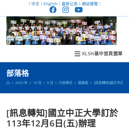
跳
｜
中文
｜
English
｜
最新公告
｜
網站導覽
｜
轉
至
主
要
內
容
KLSH基中首頁選單
部落格
>
2024 年
>
10 月
>
9 日
>
行政單位
>
圖書館
>
[訊息轉知]國立中正大
[訊息轉知]國立中正大學訂於
113年12月6日(五)辦理