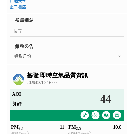
資通安全
電子書庫
搜尋網站
Search
for:
彙整公告
彙
選取月份
整
公
告