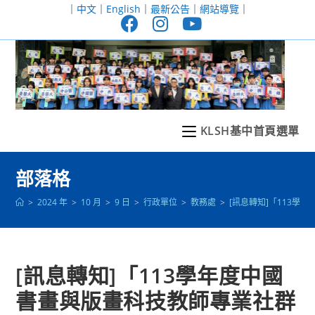
跳
｜
中文
｜
English
｜
最新公告
｜
網站導覽
｜
轉
至
主
要
內
容
KLSH基中首頁選單
部落格
>
2024 年
>
10 月
>
9 日
>
行政單位
>
教務處
>
[訊息轉知]「113
[訊息轉知]「113學年度中國
書畫與版畫科技教師專業社群