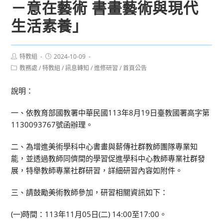
－意在藝術 書畫藝術與現代
生活素養」
Post
Post
特教組
2024-10-09
author:
published:
Post
教務處
/
特教組
/
訊息轉知
/
進修研習
/
首頁公告
category:
說明：
一、依教育部國教署中華民國113年8月19日臺教國署高字第
1130093767號函辦理。
二、為增進美術學科中心書畫與薪傳社群教師團隊專業知
能，並透過教師同儕間的學習促進學科中心教師專業社群發
展，特舉教師專業社群研習，詳細研習內容如附件。
三、請鼓勵美術教師參加，研習相關資訊如下：
(一)時間：113年11月05日(二) 14:00至17:00。