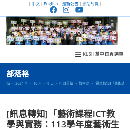
跳
｜
中文
｜
English
｜
最新公告
｜
網站導覽
｜
轉
至
主
要
內
容
KLSH基中首頁選單
部落格
>
2024 年
>
10 月
>
9 日
>
行政單位
>
教務處
>
[訊息轉知]「藝術課
[訊息轉知]「藝術課程ICT教
學與實務：113學年度藝術生