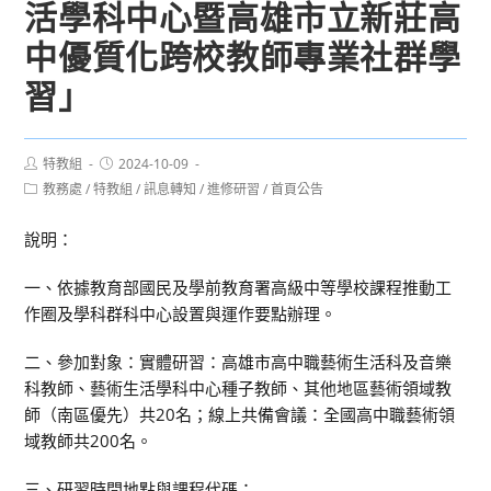
活學科中心暨高雄市立新莊高
中優質化跨校教師專業社群學
習」
Post
Post
特教組
2024-10-09
author:
published:
Post
教務處
/
特教組
/
訊息轉知
/
進修研習
/
首頁公告
category:
說明：
一、依據教育部國民及學前教育署高級中等學校課程推動工
作圈及學科群科中心設置與運作要點辦理。
二、參加對象：實體研習：高雄市高中職藝術生活科及音樂
科教師、藝術生活學科中心種子教師、其他地區藝術領域教
師（南區優先）共20名；線上共備會議：全國高中職藝術領
域教師共200名。
三、研習時間地點與課程代碼：