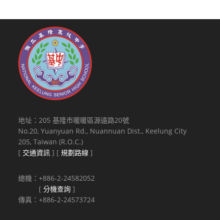
地址：205 基隆市暖暖區源遠路20號
No.20, Yuanyuan Rd., Nuannuan Dist., Keelung City
205, Taiwan (R.O.C.)
[
交通資訊
] [
規劃路線
]
總機：+886-2-24582052
[
分機查詢
]
傳真：+886-2-24573724