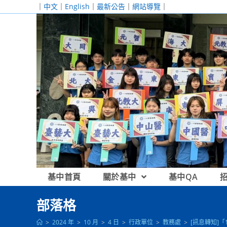
跳
｜
中文
｜
English
｜
最新公告
｜
網站導覽
｜
轉
至
主
要
內
容
基中首頁
關於基中
基中QA
部落格
>
2024 年
>
10 月
>
4 日
>
行政單位
>
教務處
>
[訊息轉知]