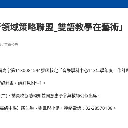
藝術領域策略聯盟_雙語教學在藝術」
習
/
首頁公告
高字第1130081594號函核定「音樂學科中心113年學年度工作
實施計畫，請詳見附件1。
日(二)，請貴校協助轉知並同意惠予參與教師公假出席。
中學）顏沛琳、劉韋彤小姐，連絡電話：02-28570108。