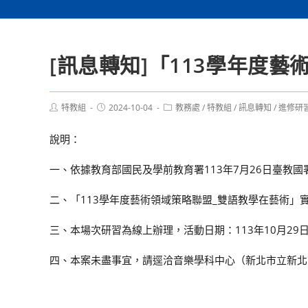
[訊息轉知]「113學年度
Post
Post
Post
特教組
2024-10-04
教務處
/
特教組
/
訊息轉知
/
進修研
author:
published:
category:
說明：
一、依據教育部國民及學前教育署113年7月26日臺教國署
二、「113學年度藝術領域策略聯盟_雙語教學在藝術」
三、本場次研習為線上辦理，活動日期：113年10月29
四、本案未盡事宜，請逕洽音樂學科中心（新北市立新北高級