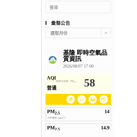
Search
for:
彙整公告
彙
選取月份
整
公
告