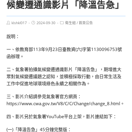
候變遷通識影片「降溫告急」
Post
Post
Post
klshkl017
2024-09-30
衛生組
/
首頁公告
author:
published:
category:
說明：
一、依教育部113年9月23日臺教資(六)字第1130096753號
函辦理。
二、氣象署拍攝氣候變遷通識影片「降溫告急」，期增進大
眾對氣候變遷議題之認知，並積極採取行動，由日常生活及
工作中促進地球環境綠色永續之相關作為。
三、影片介紹請參見氣象署官方網頁：
https://www.cwa.gov.tw/V8/C/C/Change/change_8.html。
四、影片另於氣象署YouTube平台上架，影片連結如下：
(一)「降溫告急」45分鐘完整版：