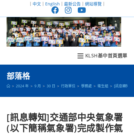
跳
｜
中文
｜
English
｜
最新公告
｜
網站導覽
｜
轉
至
主
要
內
容
KLSH基中首頁選單
部落格
>
2024 年
>
9 月
>
30 日
>
行政單位
>
學務處
>
衛生組
>
[訊息轉知
[訊息轉知]交通部中央氣象署
(以下簡稱氣象署)完成製作氣