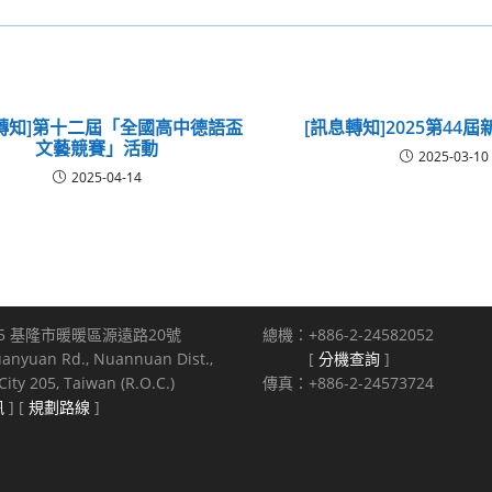
轉知]第十二屆「全國高中德語盃
[訊息轉知]2025第44
文藝競賽」活動
2025-03-10
2025-04-14
5 基隆市暖暖區源遠路20號
總機：+886-2-24582052
uanyuan Rd., Nuannuan Dist.,
[
分機查詢
]
ity 205, Taiwan (R.O.C.)
傳真：+886-2-24573724
訊
] [
規劃路線
]