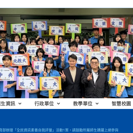
招生資訊
行政單位
教學單位
智慧校園
教育部辦理「全民資訊素養自我評量」活動1案，請鼓勵所屬師生踴躍上網參與