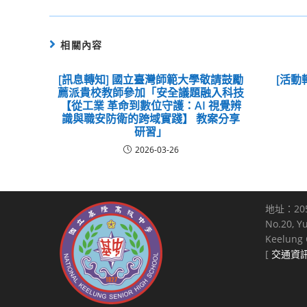
相關內容
[訊息轉知] 國立臺灣師範大學敬請鼓勵
[活動
薦派貴校教師參加「安全議題融入科技
【從工業 革命到數位守護：AI 視覺辨
識與職安防衛的跨域實踐】 教案分享
研習」
2026-03-26
地址：20
No.20, Y
Keelung C
[
交通資