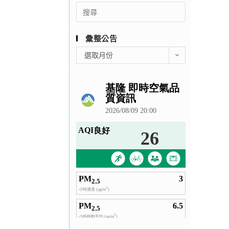
Search
for:
彙整公告
彙
選取月份
整
公
告