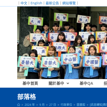
跳
｜
中文
｜
English
｜
最新公告
｜
網站導覽
｜
轉
至
主
要
內
容
基中首頁
關於基中
基中QA
部落格
>
2024 年
>
9 月
>
27 日
>
行政單位
>
圖書館
>
[訊息轉知]