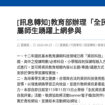
[訊息轉知]教育部辦理「
屬師生踴躍上網參與
Post
Post
Post
圖書館
2024-09-27
圖書館
/
行政單位
/
訊息轉知
/
首頁
author:
published:
category:
一、十二年國民基本教育課綱科技領域已將「資訊科技」
國、高中之授課時數/必修科目，小學階段則採課程融入
式進行，並可將資訊教育相關內容以主題/專題/議題方式
安排於彈性學習課程實施。
二、為培養學生建立健康、合理與合法的資訊科技使用態
習慣，以增進網路學習正向效益，並提升教師資訊素養能
力，本部自即日起至113年11月15日止舉辦「全民資訊
自我評量」活動，敬請協助將活動banner電子檔(如附件)
置於貴校網站，並連結本活動網站(網址：