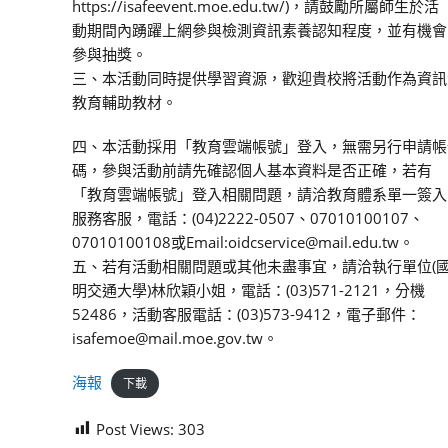
https://isafeevent.moe.edu.tw/)，請鼓勵所屬師生於活
動期間內踴躍上網參與檢測資訊素養認知程度，並有機會
參與抽獎。
三、本活動同時提供學習資源，歡迎貴校將活動作為資訊
教育輔助教材。
四、本活動採用「教育雲端帳號」登入，無需另行申請帳
碼，參與活動前請先確認個人基本資料是否正確，若有
「教育雲端帳號」登入相關問題，請洽教育體系單一簽入
服務客服，電話：(04)2222-0507、07010100107、
07010100108或Email:oidcservice@mail.edu.tw。
五、若有活動相關問題或其他未盡事宜，請洽執行單位(
明交通大學)林欣穎小姐，電話：(03)571-2121，分機
52486，活動客服電話：(03)573-9412，電子郵件：
isafemoe@mail.moe.gov.tw。
海報
下載
Post Views:
303