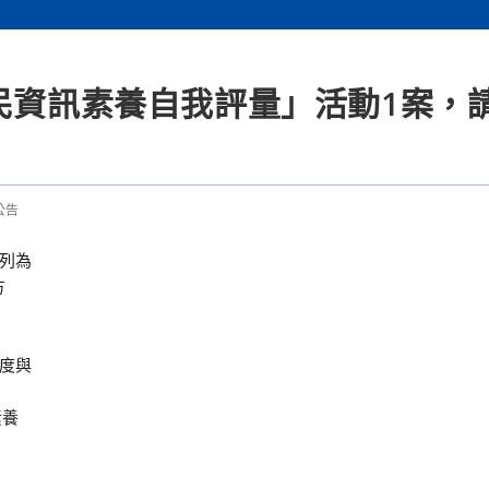
全民資訊素養自我評量」活動1案，
公告
列為
方
度與
素養