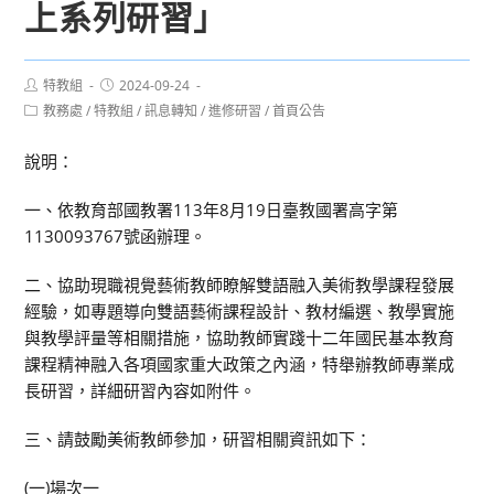
上系列研習」
Post
Post
特教組
2024-09-24
author:
published:
Post
教務處
/
特教組
/
訊息轉知
/
進修研習
/
首頁公告
category:
說明：
一、依教育部國教署113年8月19日臺教國署高字第
1130093767號函辦理。
二、協助現職視覺藝術教師瞭解雙語融入美術教學課程發展
經驗，如專題導向雙語藝術課程設計、教材編選、教學實施
與教學評量等相關措施，協助教師實踐十二年國民基本教育
課程精神融入各項國家重大政策之內涵，特舉辦教師專業成
長研習，詳細研習內容如附件。
三、請鼓勵美術教師參加，研習相關資訊如下：
(一)場次一