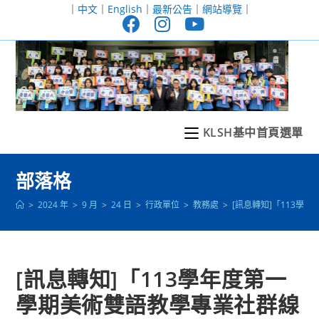
跳
｜
中文
｜
English
｜
最新公告
｜
網站導覽
｜
轉
至
主
要
內
容
KLSH基中首頁選單
部落格
>
2024 年
>
9 月
>
24 日
>
行政單位
>
教務處
>
[訊息轉知]「113
[訊息轉知]「113學年度第一
學期美術雙語教學專業社群線