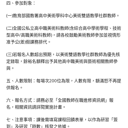
四、參加對象：
(一)教育部國教署高中美術學科中心美術雙語教學社群教師。
(二)全國公私立高中職美術科教師(含綜合高中學術學程、技術
型高中/高職美術科教師)，請各校鼓勵美術教師參加並視情形
准予公(差)假課務排代。
(三)若報名人數超出預期，以美術雙語教學社群教師為優先核
定錄取，餘裕名額釋出予其他高中職美術與藝術相關教師參
與。
五、人數限制：每場次200位為限，人數有限，額滿恕不再提
供報名。
六、報名方式：請務必至「全國教師在職進修資訊網」報
名，相關資訊請詳閱實施計畫。
七、注意事項：課後需填寫課程回饋表單，以作為研習「簽
到」及研習「時數」核發之依據。