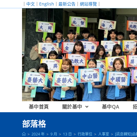
跳
｜
中文
｜
English
｜
最新公告
｜
網站導覽
｜
轉
至
主
要
內
容
基中首頁
關於基中
基中QA
部落格
>
2024 年
>
9 月
>
13 日
>
行政單位
>
人事室
>
[訊息轉知]