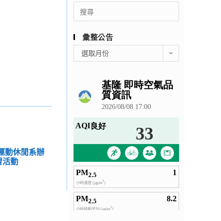
Search
for:
彙整公告
彙
選取月份
整
公
告
學運動休閒系辦
習活動