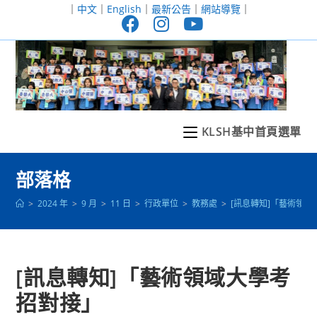
跳
｜
中文
｜
English
｜
最新公告
｜
網站導覽
｜
轉
至
主
要
內
容
KLSH基中首頁選單
部落格
>
2024 年
>
9 月
>
11 日
>
行政單位
>
教務處
>
[訊息轉知]「藝術領
[訊息轉知]「藝術領域大學考
招對接」