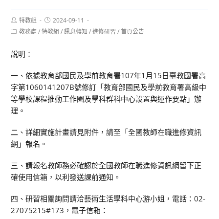
Post
Post
特教組
2024-09-11
author:
published:
Post
教務處
/
特教組
/
訊息轉知
/
進修研習
/
首頁公告
category:
說明：
一、依據教育部國民及學前教育署107年1月15日臺教國署高
字第1060141207B號修訂「教育部國民及學前教育署高級中
等學校課程推動工作圈及學科群科中心設置與運作要點」辦
理。
二、詳細實施計畫請見附件，請至「全國教師在職進修資訊
網」報名。
三、請報名教師務必確認於全國教師在職進修資訊網留下正
確使用信箱，以利發送課前通知。
四、研習相關詢問請洽藝術生活學科中心游小姐，電話：02-
27075215#173，電子信箱：