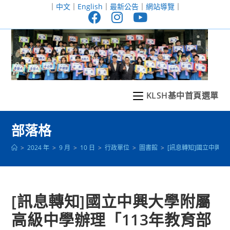
跳
｜
中文
｜
English
｜
最新公告
｜
網站導覽
｜
轉
至
主
要
內
容
KLSH基中首頁選單
部落格
>
2024 年
>
9 月
>
10 日
>
行政單位
>
圖書館
>
[訊息轉知]國立中興
[訊息轉知]國立中興大學附屬
高級中學辦理「113年教育部