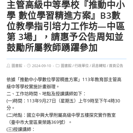
主管高級中等學校『推動中小
學 數位學習精進方案』B3數
位教學指引培力工作坊—中區
第 3場」，請惠予公告周知並
鼓勵所屬教師踴躍參加
Post
Post
Post
圖書館
2024-09-10
圖書館
/
行政單位
/
訊息轉知
/
首頁公告
author:
published:
category:
依據「推動中小學數位學習精進方案」113年教育部主管高
級中等學校實施計畫辦理。
二、工作坊時間、地點及授課講師如下：
(一)時間：113年9月27日（星期五）上午9時至下午4時30
分。
(二)地點：國立中興大學附屬高級中學五樓探究實作教室
（臺中市大里區東榮路369號）。
(三)授課講師：