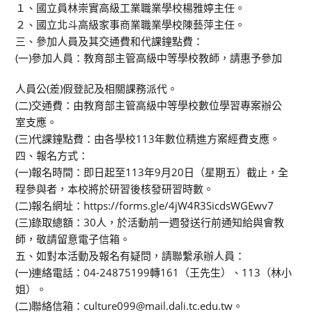
１、國立員林崇實高級工業職業學校楊雅婷主任。
２、國立北斗高級家事商業職業學校陳藝萍主任。
三、參加人員及其交通費和代課鐘點費：
(一)參加人員：教育部主管高級中等學校教師，請惠予參加
人員公(差)假登記及相關課務派代。
(二)交通費：由教育部主管高級中等學校數位學習專案辦公
室支應。
(三)代課鐘點費：由各學校113年數位精進方案經費支應。
四、報名方式：
(一)報名時間：即日起至113年9月20日（星期五）截止，全
程參與者，本校將於研習後核發研習時數。
(二)報名網址：https://forms.gle/4jW4R3SicdsWGEwv7
(三)錄取總額：30人，於活動前一週發送行前通知給與會教
師，敬請留意電子信箱。
五、如對本活動及報名有疑問，請聯繫承辦人員：
(一)連絡電話：04-24875199轉161（王先生）、113（林小
姐）。
(二)聯絡信箱：culture099@mail.dali.tc.edu.tw。