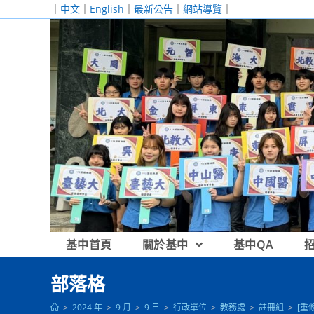
跳
｜
中文
｜
English
｜
最新公告
｜
網站導覽
｜
轉
至
主
要
內
容
基中首頁
關於基中
基中QA
部落格
>
2024 年
>
9 月
>
9 日
>
行政單位
>
教務處
>
註冊組
>
[重