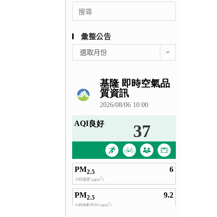
Search
for:
彙整公告
彙
選取月份
整
公
告