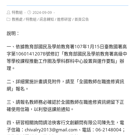
Post
Post
特教組
2024-09-09
author:
published:
Post
教務處
/
特教組
/
訊息轉知
/
進修研習
/
首頁公告
category:
說明：
一、依據教育部國民及學前教育署107年1月15日臺教國署高
字第1060141207B號修訂「教育部國民及學前教育署高級中
等學校課程推動工作圈及學科群科中心設置與運作要點」辦
理。
二、詳細實施計畫請見附件，請至「全國教師在職進修資訊
網」報名。
三、請報名教師務必確認於全國教師在職進修資訊網留下正
確使用信箱，以利發送課前通知。
四、研習相關詢問請洽俠客行文創顧問有限公司陳先生，電
子信箱：chivalry2013@gmail.com、電話：06-2148004；