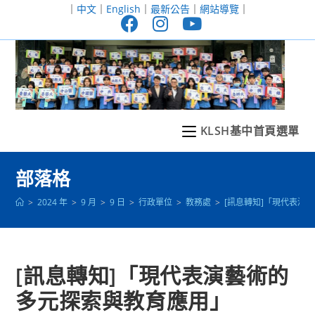
跳
｜
中文
｜
English
｜
最新公告
｜
網站導覽
｜
轉
至
主
要
內
容
KLSH基中首頁選單
部落格
>
2024 年
>
9 月
>
9 日
>
行政單位
>
教務處
>
[訊息轉知]「現代表演
[訊息轉知]「現代表演藝術的
多元探索與教育應用」