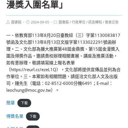
漫獎入圍名單」
Post
Post
Post
圖書館
2024-09-05
圖書館
/
行政單位
/
訊息轉知
/
首頁公告
author:
published:
category:
一、依教育部113年8月20日臺教綜（三）字第1130083817
號函及文化部113年8月13日文版字第1133022291號函辦
理。二、文化部為擴大推廣第48屆金鼎獎、第15屆金漫獎入
圍及得獎作品，邀請貴校辦理相關書展、講座及推廣活動，
如有意辦理，敬請填寫線上報名表單
（https://reurl.cc/ezeL1Q），文化部將提供宣傳品並列為合
作單位。三、本案如有相關問題，請逕洽文化部人文及出版
司，鐘先生（電話：02-8512-6000分機6491；E-mail：
leochung@moc.gov.tw）。
簡章
下載
得獎名單
下載