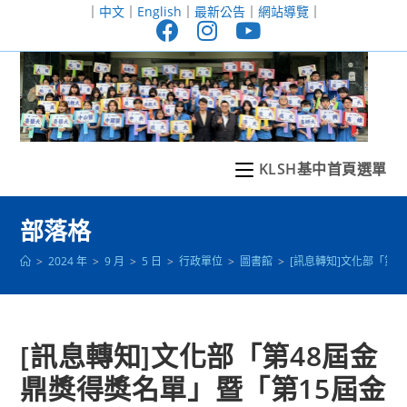
跳
｜
中文
｜
English
｜
最新公告
｜
網站導覽
｜
轉
至
主
要
內
容
KLSH基中首頁選單
部落格
>
2024 年
>
9 月
>
5 日
>
行政單位
>
圖書館
>
[訊息轉知]文化部「第
[訊息轉知]文化部「第48屆金
鼎獎得獎名單」暨「第15屆金