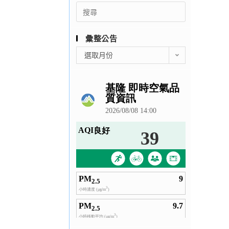
Search
for:
彙整公告
彙
選取月份
整
公
告