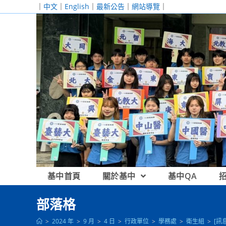
跳
｜
中文
｜
English
｜
最新公告
｜
網站導覽
｜
轉
至
主
要
內
容
基中首頁
關於基中
基中QA
部落格
>
2024 年
>
9 月
>
4 日
>
行政單位
>
學務處
>
衛生組
>
[訊