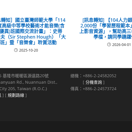
轉知］國立臺灣師範大學「114
[訊息轉知] 【104人
度高級中等學校藝術才能音樂(含
2,000份「學習歷程範
優異)班國際交流計畫」：史蒂
上影音資源」，幫助高三
（Sir Stephen Hough）「大
學檔，請同學踴躍
師班」暨「音樂會」聆賞活動
2026-04-01
2025-10-20
5 基隆市暖暖區源遠路20號
總機：+886-2-24582052
uanyuan Rd., Nuannuan Dist.,
[
分機查詢
]
ity 205, Taiwan (R.O.C.)
傳真：+886-2-24573724
訊
] [
規劃路線
]
s reserved.