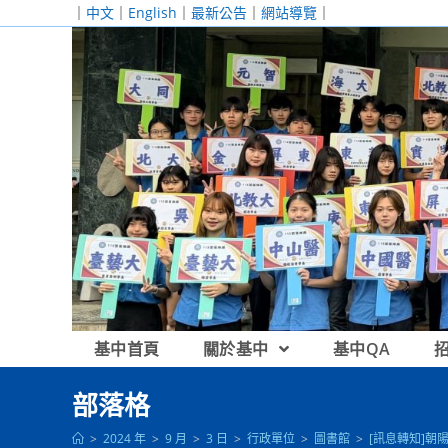
跳
｜
中文
｜
English
｜
最新公告
｜
網站導覽
｜
轉
至
主
要
內
容
基中首頁
關於基中
基中QA
部落格
>
2024 年
>
9 月
>
3 日
>
行政單位
>
圖書館
>
[訊息轉知]