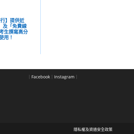
力銀行】提供近
本」及「免費線
考生撰寫高分
使用！
｜
Facebook
｜
Instagram
｜
隱私權及資通安全政策