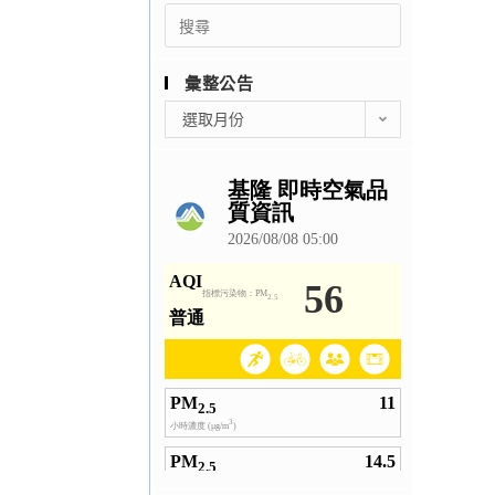
Search
for:
彙整公告
彙
選取月份
整
公
告