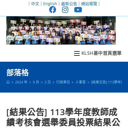
跳
｜
中文
｜
English
｜
最新公告
｜
網站導覽
｜
轉
至
主
要
內
容
KLSH基中首頁選單
部落格
>
2024 年
>
9 月
>
2 日
>
行政單位
>
人事室
>
[結果公告] 113學年
[結果公告] 113學年度教師成
績考核會選舉委員投票結果公