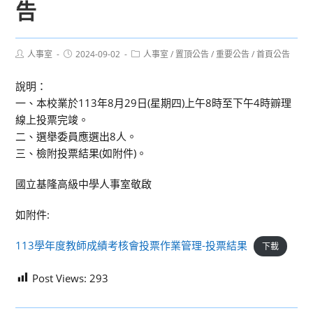
告
Post
Post
Post
人事室
2024-09-02
人事室
/
置頂公告
/
重要公告
/
首頁公告
author:
published:
category:
說明：
一、本校業於113年8月29日(星期四)上午8時至下午4時辧理
線上投票完竣。
二、選舉委員應選出8人。
三、檢附投票結果(如附件)。
國立基隆高級中學人事室敬啟
如附件:
113學年度教師成績考核會投票作業管理-投票結果
下載
Post Views:
293