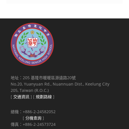
地址：205 基隆市暖暖區源遠路20號
No.20, Yuanyuan Rd., Nuannuan Dist., Keelung City
205, Taiwan (R.O.C.)
[
交通資訊
] [
規劃路線
]
總機：+886-2-24582052
[
分機查詢
]
傳真：+886-2-24573724