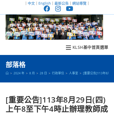
跳
｜
中文
｜
English
｜
最新公告
｜
網站導覽
｜
轉
至
主
要
內
容
KLSH基中首頁選單
部落格
>
2024 年
>
8 月
>
28 日
>
行政單位
>
人事室
>
[重要公告]113年8
[重要公告]113年8月29日(四)
上午8至下午4時止辦理教師成